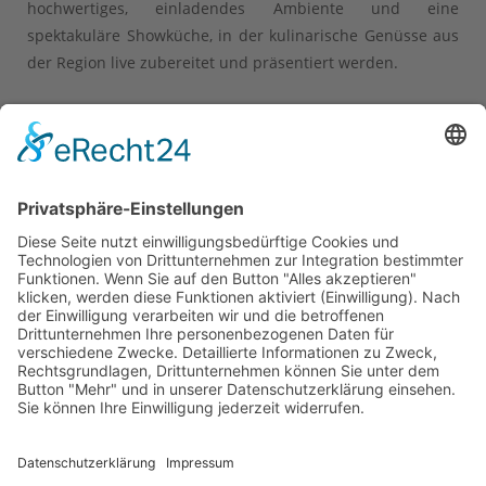
hochwertiges, einladendes Ambiente und eine
spektakuläre Showküche, in der kulinarische Genüsse aus
der Region live zubereitet und präsentiert werden.
...
Download Pressemitteilung
(100,7 KiB)
Verkaufsshow. Eventprogramm.
Innovationscharakter.
© 2026 Das AgenturHaus GmbH .
Impressum
.
Datenschutz
.
Warnhinweis
.
Social Media
Folgen Sie uns auf
FACEBOOK
&
INSTAGRAM