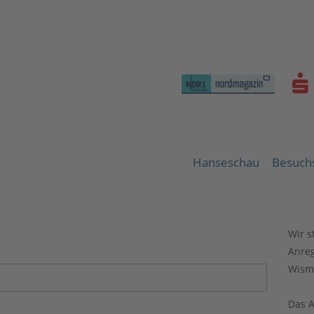
Navigation
Hanseschau
Besuchs
überspringen
Wir s
Anre
Wisma
Das 