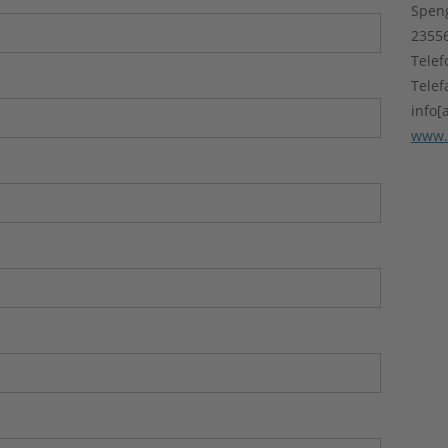
Speng
2355
Telef
Telef
info[
www.