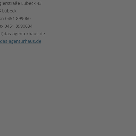
lerstraße Lübeck 43
6 Lübeck
on 0451 899060
ax 0451 8990634
at]das-agenturhaus.de
das-agenturhaus.de