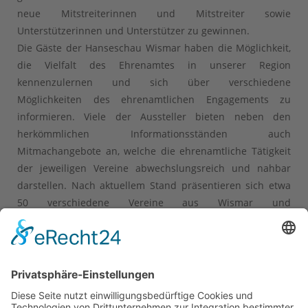
neue Mitstreiterinnen und Mitstreiter sowie
Unterstützerinnen und Unterstützer zu gewinnen.
Die Gäste der Hanseschau Wismar haben die Möglichkeit,
die Vielfalt des Ehrenamtes in unserer Region
kennenzulernen und sich über verschiedene
Möglichkeiten des ehrenamtlichen Engagements zu
informieren. Viele der Aussteller bieten neben den
herkömmlichen Informationsständen auch
Mitmachangebote an, welche die ehrenamtliche Tätigkeit
der jeweiligen Vereine abwechslungsreich und nahbar
darstellen. Nach aktuellem Stand präsentieren sich etwa
50 verschiedene Vereine aus Wismar und
Nordwestmecklenburg auf der Ehrenamtmesse der
Hanseschau.
Verkaufsshow. Eventprogramm.