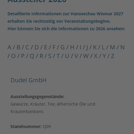
Detaillierte Informationen zur Hanseschau Wismar 2027
erhalten Sie rechtzeitig vor Veranstaltungsbeginn.
Hier können Sie sich die Informationen zu 2026 ansehen:
A
/
B
/
C
/
D
/
E
/
F
/
G
/
H
/
I
/
J
/
K
/
L
/
M
/
N
/
O
/
P
/
Q
/
R
/
S
/
T
/
U
/
V
/
W
/
X
/
Y
/
Z
Dudel GmbH
Ausstellungsgegenstände:
Gewürze, Kräuter, Tee, ätherische Öle und
Kräuterbonbons
Standnummer:
Q09