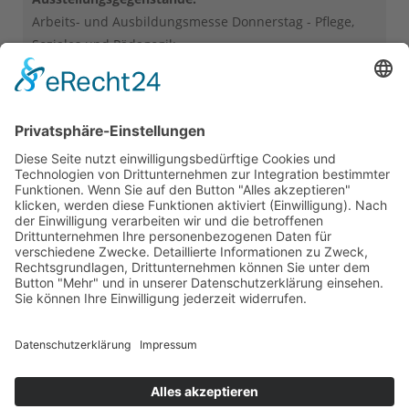
Arbeits- und Ausbildungsmesse Donnerstag - Pflege,
Soziales und Pädagogik
Standnummer:
503
Verkaufsshow. Eventprogramm.
Innovationscharakter.
© 2026 Das AgenturHaus GmbH .
Impressum
.
Datenschutz
.
Warnhinweis
.
Social Media
Folgen Sie uns auf
FACEBOOK
&
INSTAGRAM